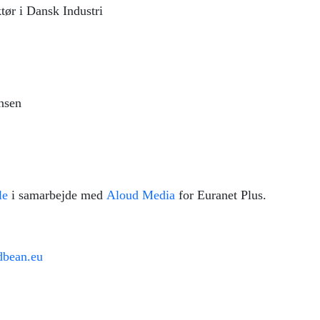
tør i Dansk Industri
nsen
le
i samarbejde med
Aloud Media
for Euranet Plus.
dbean.eu