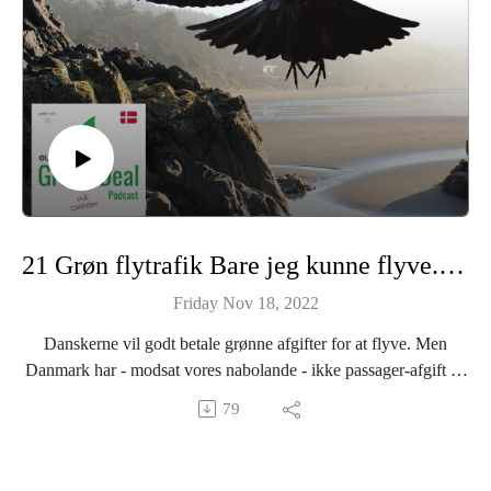
udviklingschef i Meyers Madhus. Vi spørger ham, hvad han
mener, når han siger, at “If we get food right, we get
sustainability right”.
The Green Deal er skabt af det europæiske radionetværk
Euranet Plus, hvor vi samarbejder på tværs af EU-lande for at
undersøge den grønne omstilling.
The Green Deal Podcast er produceret af podPeople i
samarbejde med Aloud Media for Euranet Plus.
21 Grøn flytrafik Bare jeg kunne flyve... grønnere
Hermine Donceel er redaktør.
Friday Nov 18, 2022
Tilrettelægger: Nicolai Zwinge.
Vært: Tue Sørensen.
Danskerne vil godt betale grønne afgifter for at flyve. Men
Gæst: Udviklingschef Jonas Astrup i Meyers Madhus.
Danmark har - modsat vores nabolande - ikke passager-afgift på
Læs mere om Meyers Bæredygtighedsstrategi her:
flyrejser. Hvorfor ikke? Og hvordan kan vi skabe grønnere
79
https://meyers.dk/baeredygtighed/
flytrafik i EU.
Det undersøger vi - og vi taler bl.a. med Søren Have fra
Læs mere om Euranet Plus og The Green Deal Podcast her:
Concito.