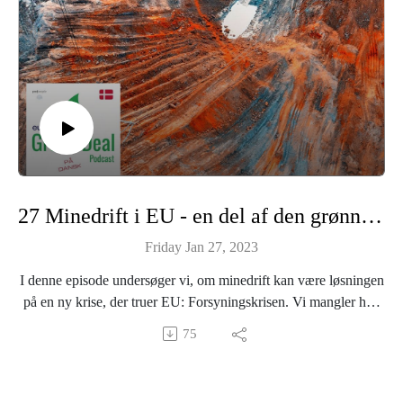
samarbejde med Aloud Media for Euranet Plus.
Hermine Donceel er redaktør.
Tilrettelægger: Nicolai Zwinge.
Vært: Tue Sørensen.
Medvirkende: Meterolog og klimaformidler Jesper Theilgaard.
—
27 Minedrift i EU - en del af den grønne omstilling?
Læs mere om Euranet Plus og The Green Deal Podcast her:
https://euranetplus-inside.eu/
Friday Jan 27, 2023
Find alle episoder her:
I denne episode undersøger vi, om minedrift kan være løsningen
https://greendealdk.podbean.eu
på en ny krise, der truer EU: Forsyningskrisen. Vi mangler helt
https://linktr.ee/greendealdanmark
centrale råstoffer til den grønne omstilling, så er svaret, at EU
75
skal skrue op for minedriften, og hvilke dilemmaer rejser det?
Vi taler blandt andet med Per Kalvig, der er forsker (emeritus) på