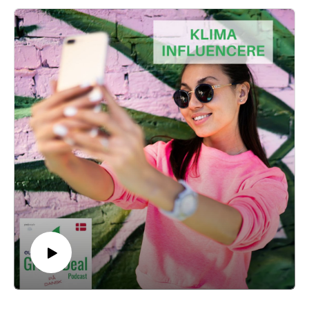
Videncenter for Mineralske Råstoffer og Materialer på Geus.
--
The Green Deal Podcast er produceret af podPeople i
samarbejde med Aloud Media for Euranet Plus.
Hermine Donceel er redaktør.
Tilrettelægger: Nicolai Zwinge.
Vært: Tue Sørensen.
Medvirkende: Per Kalvig - Forsker på Videncenter for
Mineralske Råstoffer og Materialer, som hører under den
uafhængige forsknings- og rådgivningsinstitution GEUS.
—
Læs mere om Euranet Plus og The Green Deal Podcast her:
https://euranetplus-inside.eu/
Find alle episoder her:
https://greendealdk.podbean.eu