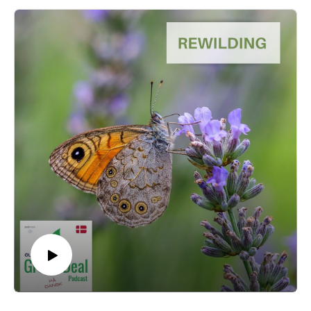
chance; ligger håbet om den grønne omstilling i de europæiske
retssale?
Vi taler blandt andet med Mads Nyvold, der arbejder som
klimajournalist for mediet Klimamonitor. Han forklarer, at der er
flere retssager på vej, blandt andet inspireret af 600 svenske
unge, der har trukket den svenske stat i retten.
På globalt plan er der indgivet mere end 1.000 sager de sidste
seks år – og dermed er antallet sager om klimaforandringer mere
end fordoblet siden 2015. Kom med ind i retsalene i denne
episode af The Green Deal.
The Green Deal Podcast er produceret af podPeople i
samarbejde med Aloud Media for Euranet Plus.
Hermine Donceel er redaktør.
Tilrettelægger: Nicolai Zwinge.
Vært: Tue Sørensen.
Medvirkende: Journalist Mads Nyvold, klimajournalist på