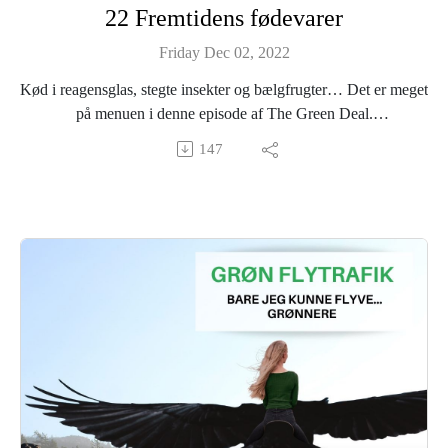
22 Fremtidens fødevarer
Læs mere om Euranet Plus og The Green Deal Podcast her:
Friday Dec 02, 2022
https://euranetplus-inside.eu/
Kød i reagensglas, stegte insekter og bælgfrugter… Det er meget
Find alle episoder her:
på menuen i denne episode af The Green Deal.
https://greendealdk.podbean.eu
147
For vi er nødt til at gentænke vores madvaner, hvis vi skal nå i
mål med den grønne omstilling. Men hvordan får vi skabt
fødevarer og madvaner, der kan bidrage til den Grønne
omstilling?
Vi stiller ind på fremtidens grønne fødevarer, og vi undersøger,
hvordan de grønne alternativer kan blive mainstream. Med andre
ord: Hvad skal der til for at ændre vores madvaner i en grønnere
retning.
Det undersøger vi, og vi sender mikrofonen rundt til vores
nabolande. Herhjemme vi taler med Jonas Astrup, der er