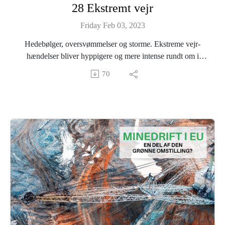
28 Ekstremt vejr
Find alle episoder her:
Friday Feb 03, 2023
https://greendealdk.podbean.eu
https://linktr.ee/greendealdanmark
Hedebølger, oversvømmelser og storme. Ekstreme vejr-
hændelser bliver hyppigere og mere intense rundt om i
verden. Denne episode står i vejrets tegn, et vejr der bliver mere
70
og mere ekstremt som følge af klimaforandringerne.
Vi taler blandt andet med meterolog og klimaformidler Jesper
Theilgaard. Han har arbejdet som meterolog i mere end 40 år, og
han bekræfter at det ekstreme vejr har taget til de seneste år.
Men måske er der håb, fordi forandringerne er så konkrete, at de
måske kan gøre det nemmere at sluge nye grønne tiltag.
Lyt med, når vi stiller skarpt på vejr - og nye muligheder.
--
The Green Deal Podcast er produceret af podPeople i