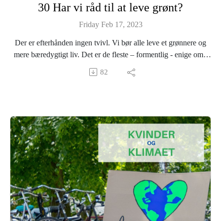
30 Har vi råd til at leve grønt?
Friday Feb 17, 2023
Der er efterhånden ingen tvivl. Vi bør alle leve et grønnere og
mere bæredygtigt liv. Det er de fleste – formentlig - enige om.
Men hvad sker der, når grønne idealer møder hverdagens
82
husholdningsbudget?
Hvilken indflydelse har vores pengepung på de klimavenlige
valg og vores lyst til at vælge den mest bæredygtige løsning?
Vi taler blandt andet med Vibeke Myrtue Jensen, der er politisk
rådgiver i forbrugerrådet TÆNK.
Hun forklarer bl.a. at danskere prioriterer økologiske produkter
og et grønt forbrug, men hun fortæller også, at krisen har
påvirket vores forbrug.
Lyt med, når vi stiller skarpt på, hvordan europæerne får råd til
at leve mere bæredygtigt.
--
The Green Deal Podcast er produceret af podPeople i