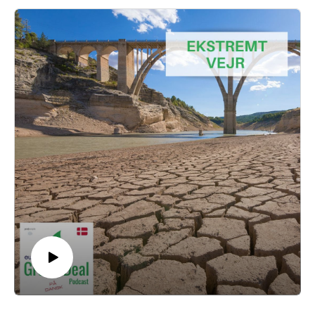
https://greendealdk.podbean.eu
https://linktr.ee/greendealdanmark
På den ene side er kvinder altså ofre i klimakrisen – på den
anden side så er der et enormt potentiale, når det kommer til at
skabe forandring, hvis kvinder kommer med ind i de centrale
beslutningsrum, når det handler om at skabe grøn omstilling.
Vi taler bl.a. med Henriette Laursen er direktør i Kvinfo. Kvinfo
er Danmarks videnscenter for køn og ligestilling. Lyt med - når
vi sender mikrofonen rundt til EU’s kvinder.
The Green Deal Podcast er produceret af podPeople i
samarbejde
med Aloud Media for Euranet Plus.
Hermine Donceel er redaktør.
Tilrettelægger: Nicolai Zwinge.
Vært: Tue Sørensen.
Medvirkende: Henriette Laursen, direktør i Kvinfo
https://kvinfo.dk/