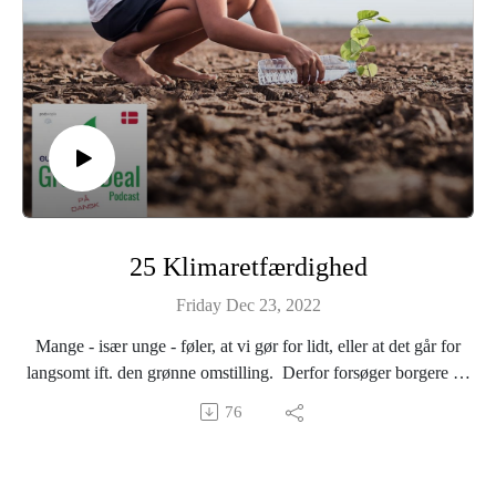
Hermine Donceel er redaktør.
Tilrettelægger: Nicolai Zwinge.
Vært: Tue Sørensen.
Medvirkende: Helle Kannik Haastrup, lektor i film- og
medievidenskab.
—
Læs mere om Euranet Plus og The Green Deal Podcast her:
https://euranetplus-inside.eu/
25 Klimaretfærdighed
Find alle episoder her:
Friday Dec 23, 2022
https://greendealdk.podbean.eu
Mange - især unge - føler, at vi gør for lidt, eller at det går for
langsomt ift. den grønne omstilling. Derfor forsøger borgere og
interesseorganisationer at finde klima-retfærdighed via den
76
juridiske vej, de tager regeringer, virksomheder og internationale
organisationer i retten.
I denne episode undersøger vi, om retssager er klimaets bedste