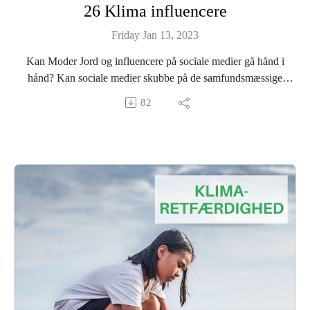
26 Klima influencere
Friday Jan 13, 2023
Kan Moder Jord og influencere på sociale medier gå hånd i
hånd? Kan sociale medier skubbe på de samfundsmæssige
ændringer, som klimakrisen kræver?
82
I denne episode undersøger vi, hvordan influncere på de sociale
medier spiller med - eller mod den grønne omstilling.
Vi taler blandt andet med Helle Kannik Haastrup, der er lektor i
film- og medievidenskab på Københavns Universitet. Hun har
blandt andet set på hvordan kendte bruger sociale medier i
forhold til klimaet.
--
The Green Deal Podcast er produceret af podPeople i
samarbejde med Aloud Media for Euranet Plus.