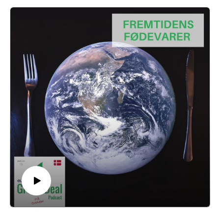
Vi inviterer inden for i festivalteltet, hvor vi blandt andet spørger
Roskilde Festival, hvordan en festival kan bidrage til at skabe
mere fokus på bæredygtighed.
The Green Deal er skabt af det europæiske radionetværk
Euranet Plus, hvor vi samarbejder på tværs af EU-lande for at
undersøge den grønne omstilling.
The Green Deal Podcast er produceret af podPeople i
samarbejde med Aloud Media for Euranet Plus.
Hermine Donceel er redaktør.
Tilrettelægger: Nicolai Zwinge.
Vært: Tue Sørensen.
Gæst: programleder for bæredygtighed, Sanne Stephansen fra
Roskilde Festival.
Lydklip fra YouTube.