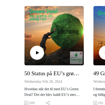
50 Status på EU’s grønne plan
49 G
Wednesday Feb 28, 2024
Wednes
Hvordan står det til med EU’s Green
I fremt
Deal? Det der blev kaldt EU’s mest
og billi
ambitiøse plan, som skulle sikre grøn
forbrug
209
101