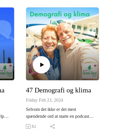
ma
47 Demografi og klima
Friday Feb 23, 2024
Selvom det ikke er det mest
ælpe
spændende ord at starte en podcast
den
med, så ser vi i denne episode på
82