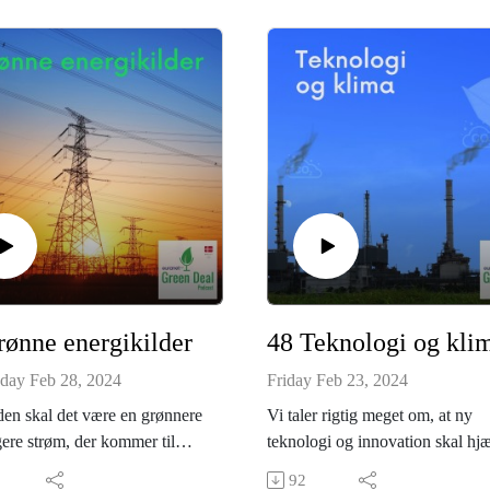
rønne energikilder
48 Teknologi og kli
day Feb 28, 2024
Friday Feb 23, 2024
iden skal det være en grønnere
Vi taler rigtig meget om, at ny
gere strøm, der kommer til
teknologi og innovation skal hj
erne i EU. Derfor skal vi
os med at løse klimakrisen. På 
92